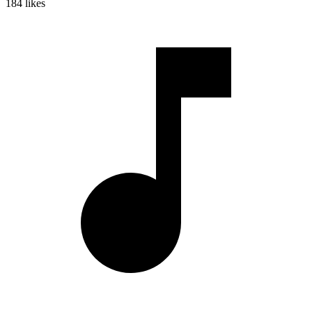
184
likes