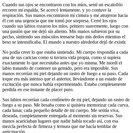
Cuando sus ojos se encontraron con los míos, sentí un escalofrío
recorrer mi espalda. Se acercó lentamente, y yo contuve la
respiración. Sus manos encontraron mi cintura y me atrajeron hacia
él con una urgencia que me tomó por sorpresa. Cerré los ojos
cuando sus labios rozaron los míos, primero suavemente, luego con
una pasión que me dejó sin aliento. Mis manos subieron por su
pecho, sintiendo sus músculos tensarse bajo mis dedos mientras el
beso se intensificaba. El mundo a nuestro alrededor dejó de existir.
No podía creer lo que estaba sintiendo. Mi cuerpo respondía a cada
una de sus caricias como si tuviera vida propia, como si supiera
exactamente lo que necesitaba antes que yo misma. Me mordí el
labio tratando de contener un gemido, pero era imposible. Sus
manos recorrían mi piel dejando un rastro de fuego a su paso. Cada
toque era más intenso que el anterior, llevándome a un estado de
excitación que nunca había experimentado. Estaba completamente
perdida en ese instante de placer puro.
Sus labios recorrían cada centímetro de mi piel, dejando un rastro de
fuego a su paso. Me besaba como si quisiera memorizar cada curva,
cada lunar, cada pequeño detalle de mi cuerpo. Me sentía viva,
deseada, completamente entregada al momento sin reservas. Sus
manos acariciaban lugares que nadie había tocado así, con esa
mezcla perfecta de firmeza y ternura que me hacía temblar de
anticipación.