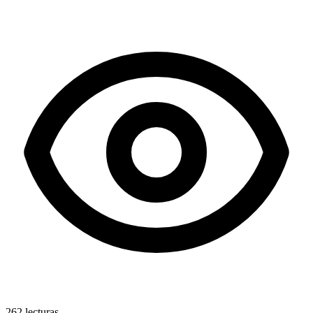
262
lecturas