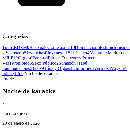
Categorías
Todos
BDSM
0
Bisexual
0
Confesiones
10
Dominación
5
Exhibicionismo
y Secretaria
8
Jovencitas
0
Jóvenes +18
7
Lésbico
4
Maduras
6
Maduras
MILF
12
Orgías
0
Parejas
4
Primer Encuentro
4
Primera
Vez
1
Prohibido
5
Sexo Público
2
Sumisión
4
Tabú
Familiar
0
Trans
0
Tríos
9
Tríos y Orgías
3
Uniformes
4
Vecinos
4
Voyeur
4
Inicio
/
Tríos
/
Noche de karaoke
Fuerte
Noche de karaoke
E
EscritoraSexy
20 de enero de 2026