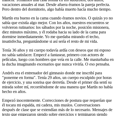
vacaciones anuales al mar. Desde afuera éramos la pareja perfecta.
Pero dentro del dormitorio, algo había muerto hacía mucho tiempo.
Martín era bueno en la cama cuando éramos novios. O quizás yo no
sabía que existía algo mejor. Con los años, nuestros encuentros se
volvieron rutinarios: los sábados por la noche, posición misionera,
diez minutos máximo, y él rodaba hacia su lado de la cama para
dormirse inmediatamente. Yo me quedaba mirando el techo,
insatisfecha, preguntándome si así sería el resto de mi vida.
Tenía 36 años y mi cuerpo todavía ardía con deseos que mi esposo
no sabía satisfacer. Empecé a fantasear, primero con actores de
películas, luego con hombres que veía en la calle. Me masturbaba en
la ducha imaginando escenarios que nunca viviría. O eso pensaba.
Andrés era el entrenador del gimnasio donde me inscribí para
"ponerme en forma". Tenía 29 años, un cuerpo esculpido por horas
de ejercicio, y una sonrisa que derretía. Desde el primer día sentí su
mirada sobre mí, recorriéndome de una manera que Martín no había
hecho en años.
Empezó inocentemente. Correcciones de postura que requerían que
él tocara mi espalda, mi cadera, mis muslos. Conversaciones
después de clase que se extendían más de lo necesario. Mensajes de
texto que empezaron siendo sobre ejercicios y terminaron siendo