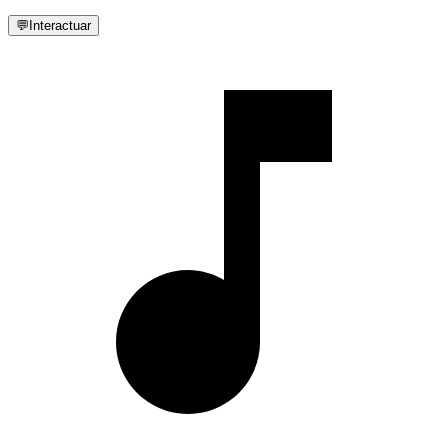
💬
Interactuar