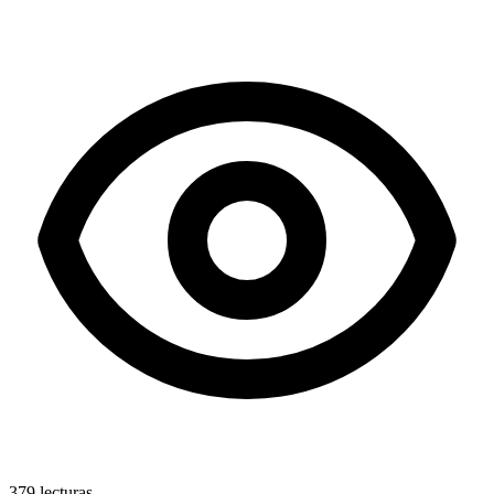
379
lecturas