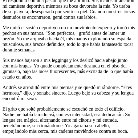
Él respondió con una pasión que me abrumó. Sus manos arrancaron
mi camiseta deportiva mientras su boca devoraba la mía. Yo tiraba
de su playera, desesperada por sentir su piel. Cuando nuestros torsos
desnudos se encontraron, gemí contra sus labios.
Me quitó el sostén deportivo con un movimiento experto y tomó mis
pechos en sus manos. "Son perfectos," gruñó antes de lamer un
pezón. Yo me arqueaba hacia él, mis manos explorando su espalda
musculosa, sus brazos definidos, todo lo que había fantaseado tocar
durante semanas.
Sus manos bajaron a mis leggings y los deslizó hacia abajo junto
con mis bragas. Yo quedé completamente desnuda en el piso del
gimnasio, bajo las luces fluorescentes, más excitada de lo que había
estado en años.
Andrés se arrodilló entre mis piernas y se quedó mirándome. "Eres
hermosa," dijo, y sonaba sincero. Luego bajó su cabeza y su lengua
encontró mi sexo.
El grito que solté probablemente se escuchó en todo el edificio.
Nadie me había lamido así, con esa intensidad, esa dedicación. Su
lengua era mágica, alternando entre mi clítoris y mi entrada,
penetrándome, succionándome. Yo agarraba su cabello,
empujándolo más cerca, mis caderas moviéndose contra su boca.