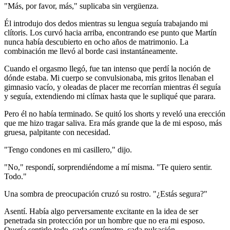
"Más, por favor, más," suplicaba sin vergüenza.
Él introdujo dos dedos mientras su lengua seguía trabajando mi
clítoris. Los curvó hacia arriba, encontrando ese punto que Martín
nunca había descubierto en ocho años de matrimonio. La
combinación me llevó al borde casi instantáneamente.
Cuando el orgasmo llegó, fue tan intenso que perdí la noción de
dónde estaba. Mi cuerpo se convulsionaba, mis gritos llenaban el
gimnasio vacío, y oleadas de placer me recorrían mientras él seguía
y seguía, extendiendo mi clímax hasta que le supliqué que parara.
Pero él no había terminado. Se quitó los shorts y reveló una erección
que me hizo tragar saliva. Era más grande que la de mi esposo, más
gruesa, palpitante con necesidad.
"Tengo condones en mi casillero," dijo.
"No," respondí, sorprendiéndome a mí misma. "Te quiero sentir.
Todo."
Una sombra de preocupación cruzó su rostro. "¿Estás segura?"
Asentí. Había algo perversamente excitante en la idea de ser
penetrada sin protección por un hombre que no era mi esposo.
Quería sentirlo todo, cada centímetro, cada pulsación.