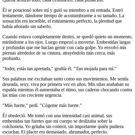
Él se posicionó sobre mí y guió su miembro a mi entrada. Entró
lentamente, dándome tiempo de acostumbrarme a su tamaño. La
sensación era increíble, el estiramiento perfecto, la plenitud que
había añorado sin saberlo.
Cuando estuvo completamente dentro, se quedó quieto un momento,
mirándome a los ojos. Luego empezó a moverse. Embestidas largas
y profundas que me hacían gemir con cada golpe. Yo envolví mis
piernas alrededor de su cintura, atrayéndolo más cerca, más
profundo.
"Joder, estás tan apretada," gruñía él. "Tan mojada para mí."
Sus palabras me excitaban tanto como sus movimientos. Me sentía
deseada, sexy, viva por primera vez en años. Mis uñas arañaban su
espalda mientras él aumentaba el ritmo, sus caderas chocando contra
las mías con creciente urgencia.
"Más fuerte," pedí. "Cógeme más fuerte."
Él obedeció. Me tomó con una intensidad casi animal, sus
embestidas tan fuertes que mi cuerpo se deslizaba sobre la
colchoneta. Yo gritaba sin control, sin importarme quién pudiera
escuchar. El placer era demasiado, abrumador, perfecto.