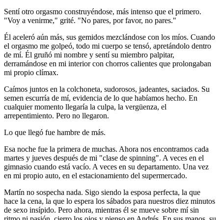
Sentí otro orgasmo construyéndose, más intenso que el primero.
"Voy a venirme," grité. "No pares, por favor, no pares."
Él aceleró aún más, sus gemidos mezclándose con los míos. Cuando
el orgasmo me golpeó, todo mi cuerpo se tensó, apretándolo dentro
de mí. Él gruñó mi nombre y sentí su miembro palpitar,
derramándose en mi interior con chorros calientes que prolongaban
mi propio clímax.
Caímos juntos en la colchoneta, sudorosos, jadeantes, saciados. Su
semen escurría de mí, evidencia de lo que habíamos hecho. En
cualquier momento llegaría la culpa, la vergüenza, el
arrepentimiento. Pero no llegaron.
Lo que llegó fue hambre de más.
Esa noche fue la primera de muchas. Ahora nos encontramos cada
martes y jueves después de mi "clase de spinning". A veces en el
gimnasio cuando está vacío. A veces en su departamento. Una vez
en mi propio auto, en el estacionamiento del supermercado.
Martín no sospecha nada. Sigo siendo la esposa perfecta, la que
hace la cena, la que lo espera los sábados para nuestros diez minutos
de sexo insípido. Pero ahora, mientras él se mueve sobre mí sin
ritmo ni pasión, cierro los ojos y pienso en Andrés. En sus manos, su