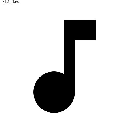
712
likes