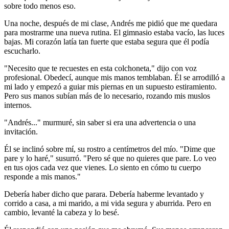
sobre todo menos eso.
Una noche, después de mi clase, Andrés me pidió que me quedara
para mostrarme una nueva rutina. El gimnasio estaba vacío, las luces
bajas. Mi corazón latía tan fuerte que estaba segura que él podía
escucharlo.
"Necesito que te recuestes en esta colchoneta," dijo con voz
profesional. Obedecí, aunque mis manos temblaban. Él se arrodilló a
mi lado y empezó a guiar mis piernas en un supuesto estiramiento.
Pero sus manos subían más de lo necesario, rozando mis muslos
internos.
"Andrés..." murmuré, sin saber si era una advertencia o una
invitación.
Él se inclinó sobre mí, su rostro a centímetros del mío. "Dime que
pare y lo haré," susurró. "Pero sé que no quieres que pare. Lo veo
en tus ojos cada vez que vienes. Lo siento en cómo tu cuerpo
responde a mis manos."
Debería haber dicho que parara. Debería haberme levantado y
corrido a casa, a mi marido, a mi vida segura y aburrida. Pero en
cambio, levanté la cabeza y lo besé.