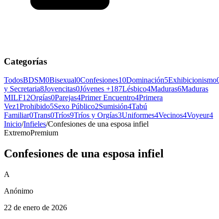
Categorías
Todos
BDSM
0
Bisexual
0
Confesiones
10
Dominación
5
Exhibicionismo
y Secretaria
8
Jovencitas
0
Jóvenes +18
7
Lésbico
4
Maduras
6
Maduras
MILF
12
Orgías
0
Parejas
4
Primer Encuentro
4
Primera
Vez
1
Prohibido
5
Sexo Público
2
Sumisión
4
Tabú
Familiar
0
Trans
0
Tríos
9
Tríos y Orgías
3
Uniformes
4
Vecinos
4
Voyeur
4
Inicio
/
Infieles
/
Confesiones de una esposa infiel
Extremo
Premium
Confesiones de una esposa infiel
A
Anónimo
22 de enero de 2026