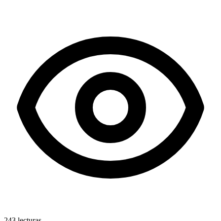
243
lecturas