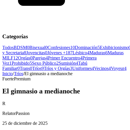
Categorías
Todos
BDSM
0
Bisexual
0
Confesiones
10
Dominación
5
Exhibicionismo
y Secretaria
8
Jovencitas
0
Jóvenes +18
7
Lésbico
4
Maduras
6
Maduras
MILF
12
Orgías
0
Parejas
4
Primer Encuentro
4
Primera
Vez
1
Prohibido
5
Sexo Público
2
Sumisión
4
Tabú
Familiar
0
Trans
0
Tríos
9
Tríos y Orgías
3
Uniformes
4
Vecinos
4
Voyeur
4
Inicio
/
Tríos
/
El gimnasio a medianoche
Fuerte
Premium
El gimnasio a medianoche
R
RelatorPassion
25 de diciembre de 2025