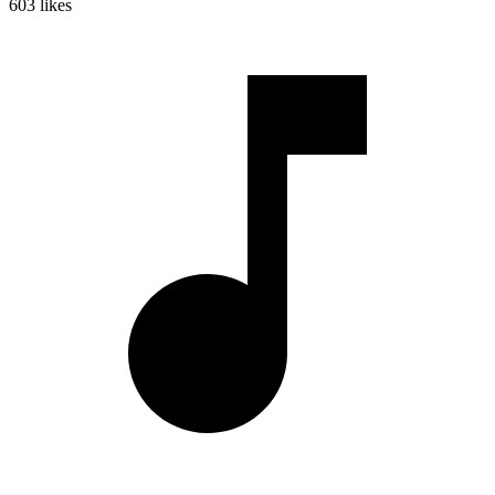
603
likes