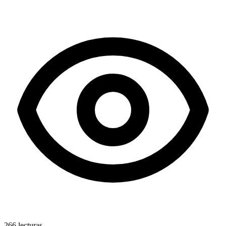
266
lecturas