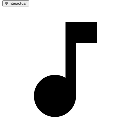
💬
Interactuar