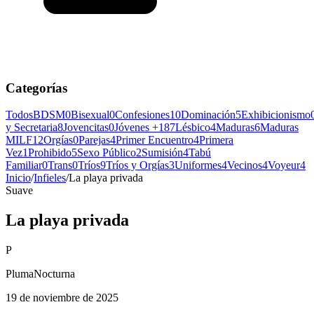
Categorías
Todos
BDSM
0
Bisexual
0
Confesiones
10
Dominación
5
Exhibicionismo
y Secretaria
8
Jovencitas
0
Jóvenes +18
7
Lésbico
4
Maduras
6
Maduras
MILF
12
Orgías
0
Parejas
4
Primer Encuentro
4
Primera
Vez
1
Prohibido
5
Sexo Público
2
Sumisión
4
Tabú
Familiar
0
Trans
0
Tríos
9
Tríos y Orgías
3
Uniformes
4
Vecinos
4
Voyeur
4
Inicio
/
Infieles
/
La playa privada
Suave
La playa privada
P
PlumaNocturna
19 de noviembre de 2025