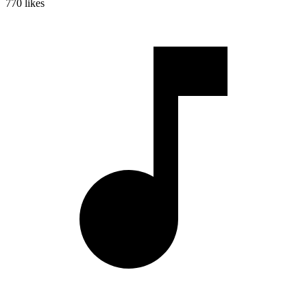
770
likes