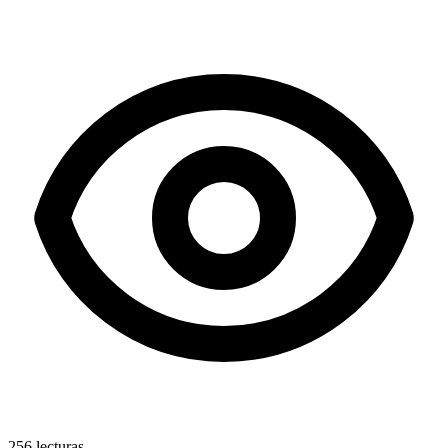
256
lecturas