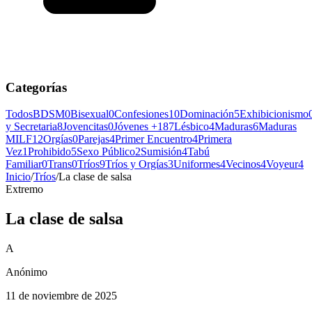
Categorías
Todos
BDSM
0
Bisexual
0
Confesiones
10
Dominación
5
Exhibicionismo
y Secretaria
8
Jovencitas
0
Jóvenes +18
7
Lésbico
4
Maduras
6
Maduras
MILF
12
Orgías
0
Parejas
4
Primer Encuentro
4
Primera
Vez
1
Prohibido
5
Sexo Público
2
Sumisión
4
Tabú
Familiar
0
Trans
0
Tríos
9
Tríos y Orgías
3
Uniformes
4
Vecinos
4
Voyeur
4
Inicio
/
Tríos
/
La clase de salsa
Extremo
La clase de salsa
A
Anónimo
11 de noviembre de 2025