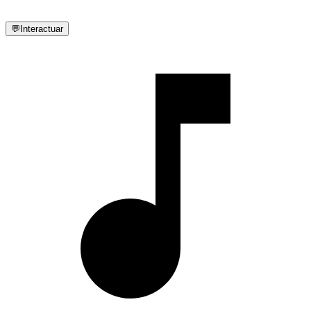
💬
Interactuar