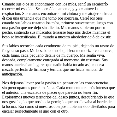
Cuando sus ojos se encontraron con los míos, sentí un escalofrío
recorrer mi espalda. Se acercó lentamente, y yo contuve la
respiración. Sus manos encontraron mi cintura y me atrajeron hacia
él con una urgencia que me tomó por sorpresa. Cerré los ojos
cuando sus labios rozaron los míos, primero suavemente, luego con
una pasión que me dejó sin aliento. Mis manos subieron por su
pecho, sintiendo sus músculos tensarse bajo mis dedos mientras el
beso se intensificaba. El mundo a nuestro alrededor dejó de existir.
Sus labios recorrían cada centímetro de mi piel, dejando un rastro de
fuego a su paso. Me besaba como si quisiera memorizar cada curva,
cada lunar, cada pequeño detalle de mi cuerpo. Me sentía viva,
deseada, completamente entregada al momento sin reservas. Sus
manos acariciaban lugares que nadie había tocado así, con esa
mezcla perfecta de firmeza y ternura que me hacía temblar de
anticipación.
Nos dejamos llevar por la pasión sin pensar en las consecuencias,
sin preocuparnos por el mañana. Cada momento era más intenso que
el anterior, una escalada de placer que parecía no tener fin.
Exploramos nuevos territorios del deseo juntos, descubriendo lo que
nos gustaba, lo que nos hacía gemir, lo que nos llevaba al borde de
la locura. Era como si nuestros cuerpos hubieran sido diseñados para
encajar perfectamente el uno con el otro.