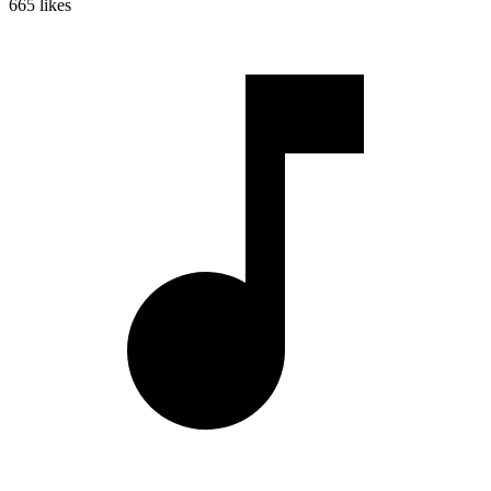
665
likes